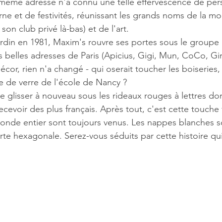
la même adresse n'a connu une telle effervescence de per
rne et de festivités, réunissant les grands noms de la mo
n club privé là-bas) et de l'art.
rdin en 1981, Maxim's rouvre ses portes sous le groupe P
us belles adresses de Paris (Apicius, Gigi, Mun, CoCo, Gi
écor, rien n'a changé - qui oserait toucher les boiseries, 
te de verre de l'école de Nancy ?
e glisser à nouveau sous les rideaux rouges à lettres do
ecevoir des plus français. Après tout, c'est cette touche
monde entier sont toujours venus. Les nappes blanches so
arte hexagonale. Serez-vous séduits par cette histoire qu