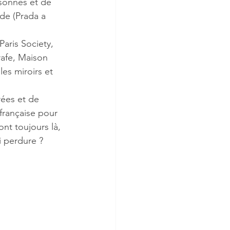
sonnes et de 
de (Prada a 
aris Society, 
rafe, Maison 
les miroirs et 
rées et de 
 française pour 
nt toujours là, 
i perdure ?