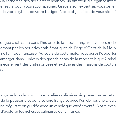
la recherche des dernières tendances, un amateur d'élégance inte
per est là pour vous accompagner. Grâce à son expertise, vous bén
 de votre style et de votre budget. Notre objectif est de vous aide
ngée captivante dans l'histoire de la mode française. De l'essor d
passant par les périodes emblématiques de l'Âge d'Or et de la Nouv
né la mode française. Au cours de cette visite, vous aurez l'opportu
mmerger dans l'univers des grands noms de la mode tels que Christi
s également des visites privées et exclusives des maisons de couture
ive.
ançaise lors de nos tours et ateliers culinaires. Apprenez les secrets 
 de la patisserie et de la cuisine française avec l'un de nos chefs, ou
d'une dégustation guidée avec un œnologue expérimenté. Notre évent
'explorer les richesses culinaires de la France.