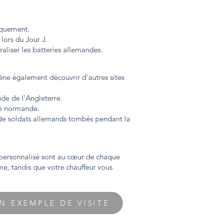
rquement.
 lors du Jour J.
aliser les batteries allemandes.
e également découvrir d'autres sites
de de l'Angleterre.
ue normande.
 de soldats allemands tombés pendant la
e personnalisé sont au cœur de chaque
e, tandis que votre chauffeur vous
N EXEMPLE DE VISITE