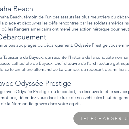
maha Beach
Omaha Beach, témoin de l'un des assauts les plus meurtriers du déba
 la plage et découvrez les défis rencontrés par les soldats américains
c, où les Rangers américains ont mené une action héroïque pour neutr
 Débarquement
mite pas aux plages du débarquement. Odyssée Prestige vous emmèn
e Tapisserie de Bayeux, qui raconte l'histoire de la conquête norman
stueuse cathédrale de Bayeux, chef-d'œuvre de l'architecture gothiq
plorez le cimetière allemand de La Cambe, où reposent des milliers
avec Odyssée Prestige
ge avec Odyssée Prestige, où le confort, la découverte et le servic
émotions, détendez-vous dans le luxe de nos véhicules haut de gamm
s de la Normandie gravés dans votre esprit.
TELECHARGER U