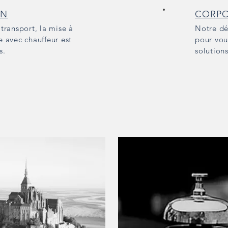
ON
CORPO
 transport, la mise à
Notre dé
e avec chauffeur est
pour vou
es.
solution