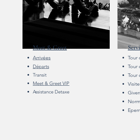
Meet & Greet
Serv
Arrivées
Tour 
Départs
Tour 
Transit
Tour 
Meet & Greet VIP
Visit
Assistance Deta
xe
Giver
Norm
Eper