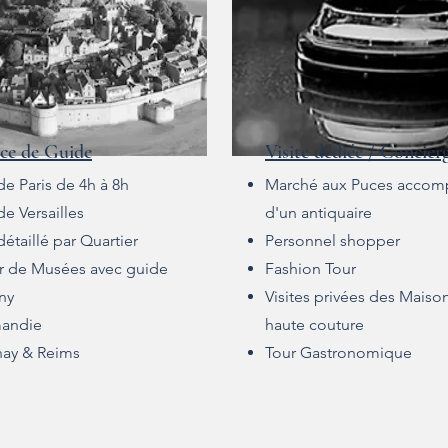
ice de Guide
Visite dédiée / Concier
de Paris de 4h à 8h
Marché aux Puces acco
de Versailles
d'un antiquaire
détaillé par Quartier
Personnel shopper
er de Musées avec guide
Fashion Tour
ny
Visites privées des Maiso
andie
haute couture
nay & Reims
Tour Gastronomique