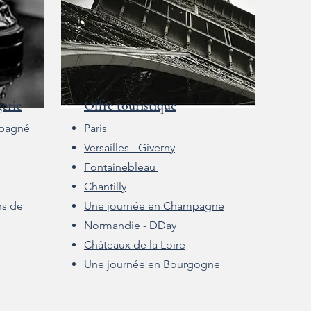
gerie
Offre touristique
mpagné
Paris
Versailles - Giverny
Fontainebleau
Chantilly
ns de
Une journée en Champagne
Normandie - DDay
Châteaux de la Loire
Une journée en Bourgogne