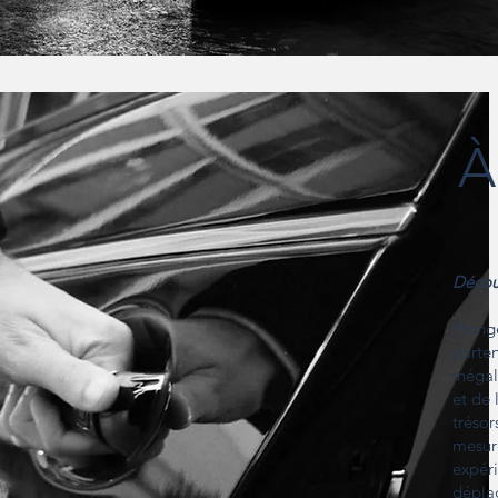
À
Décou
Plong
parten
inégal
et de 
trésor
mesur
expéri
dépla