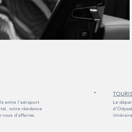
TOURI
ls entre l’aéroport
Le dépar
ôtel, votre résidence
d’Odyssé
-vous d’affaires.
itinérair